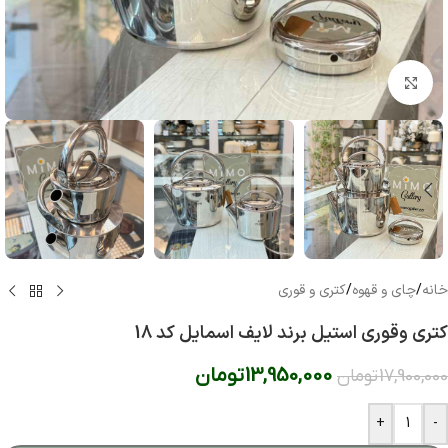
بزرگنمایی تصویر
خانه
/
چای و قهوه
/
کتری و قوری
کتری وقوری استیل برند لایف اسمایل کد 18
13,950,000
تومان
17,900,000
تومان
+
-