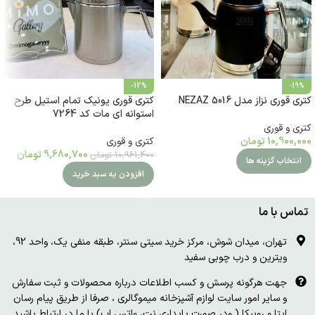
-12%
-19%
کتری قوری نزاز مدل NEZAZ 5016
کتری قوری یونیک تمام استیل طرح
استوانه ای مات کد 7264
کتری و قوری
10,900,000
تومان
کتری و قوری
9,680,700
تومان
10,961,400
تومان
انتخاب گزینه ها
افزودن به سبد خرید
تماس با ما
تهران، میدان شوش، مرکز خرید سیتی سنتر، طبقه منفی یک، واحد 92،
ویترین و درب چوبی سفید
جهت هرگونه پرسش و کسب اطلاعات درباره محصولات و ثبت سفارش
و سایر امور سایت لوازم آشپزخانه میموگالری ، صرفا از طریق پیام رسان
ایتا و روبیکا ( ودر صورت پایداری نت، واتس اپ) با ما در ارتباط باشید.