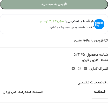
افزودن به سبد خرید
هر قسط با اسنپ‌پی:
3,487,500
تومان
۴ قسط ماهانه. بدون سود، چک و ضامن.
افزودن به علاقه مندی
شناسه محصول:
53345
دسته:
کتری و قوری
اشتراک گذاری:
توضیحات تکمیلی
ضمانت
ضمانت صددرصد اصل بودن