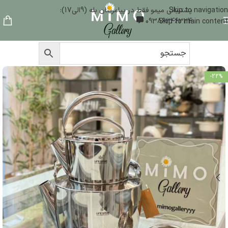
Skip to navigation
پشتیبانی میمو فقط در پیامرسان بله (9الی17):
09386346324
Skip to main content
-22%