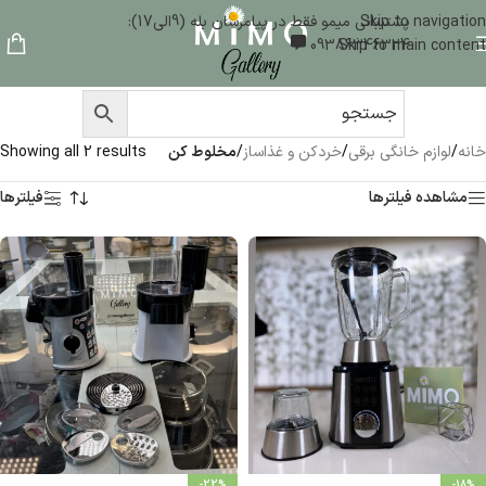
Skip to navigation
پشتیبانی میمو فقط در پیامرسان بله (9الی17):
09386346324
Skip to main content
خانه
/
لوازم خانگی برقی
/
خردکن و غذاساز
/
مخلوط کن
Showing all 2 results
مشاهده فیلترها
فیلترها
-22%
-18%