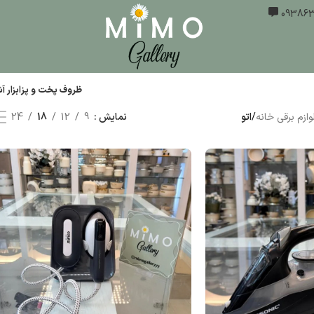
ظروف پخت و پز
ابزار 
وازم برقی خانه
/
اتو
نمایش
9
12
18
24