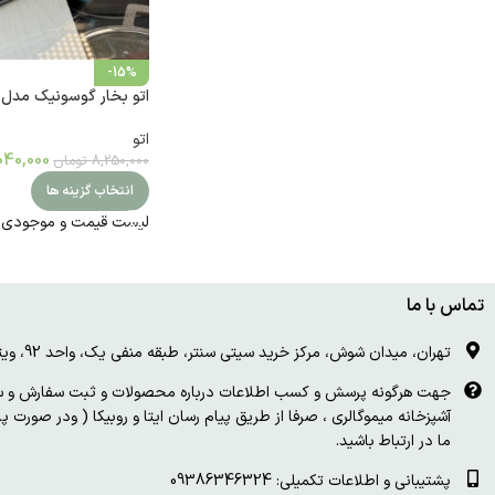
-15%
اتو بخار گوسونیک مدل GSI-301
اتو
040,000
8,250,000
تومان
انتخاب گزینه ها
لیست قیمت و موجودی ات
تماس با ما
تهران، میدان شوش، مرکز خرید سیتی سنتر، طبقه منفی یک، واحد 92، ویترین و درب چوبی سفید
جهت هرگونه پرسش و کسب اطلاعات درباره محصولات و ثبت سفارش و سای
آشپزخانه میموگالری ، صرفا از طریق پیام رسان ایتا و روبیکا ( ودر صورت 
ما در ارتباط باشید.
پشتیبانی و اطلاعات تکمیلی: 09386346324