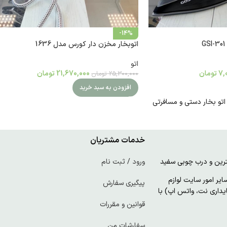
-14%
اتوبخار مخزن دار کورس مدل 1636
اتو
7,
تومان
21,670,000
تومان
25,300,000
تومان
افزودن به سبد خرید
و بخار دستی و مسافرتی
خدمات مشتریان
ورود / ثبت نام
ر امور سایت لوازم
پیگیری سفارش
پایداری نت، واتس اپ) با
قوانین و مقررات
سفارشات من