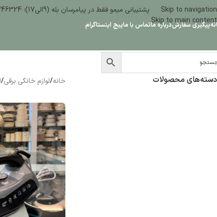
Skip to navigation
پشتیبانی میمو فقط در پیامرسان بله (9الی17): 09386346324
Skip to main content
نه
پیگیری سفارش
درباره ما
تماس با ما
پیج اینستاگرام
دسته‌های محصولات
خانه
/
لوازم خانگی برقی
/
ل