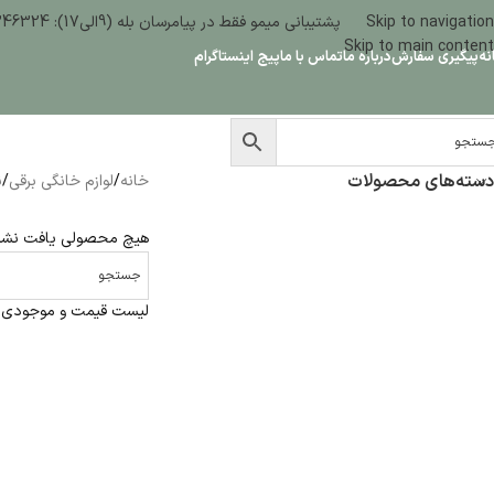
Skip to navigation
پشتیبانی میمو فقط در پیامرسان بله (9الی17): 09386346324
Skip to main content
نه
پیگیری سفارش
درباره ما
تماس با ما
پیج اینستاگرام
دسته‌های محصولات
خانه
/
لوازم خانگی برقی
/
ن
هیچ محصولی یافت نشد
لیست قیمت و موجودی آب