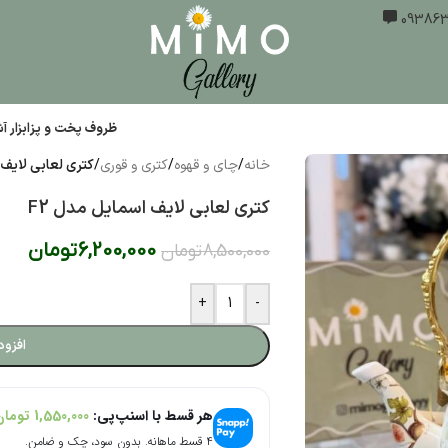
ظروف پخت و پز
ابزار 
خانه
/
چای و قهوه
/
کتری و قوری
/
کتری لعابی لایف 
کتری لعابی لایف اسمایل مدل F2
6,200,000
تومان
8,500,000
تومان
+
-
افزود
هر قسط با اسنپ‌پی:
1,550,000
تومان
۴ قسط ماهانه. بدون سود، چک و ضامن.