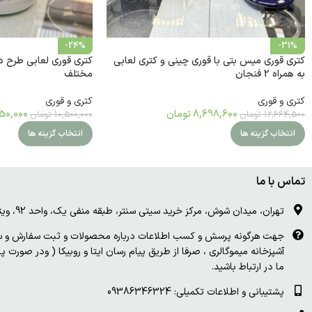
-24%
-31%
کتری قوری میس بتی با قوری چینی و کتری لعابی
کتری قوری لعابی طرح دا
به همراه 2 فنجان
مختلف
کتری و قوری
کتری و قوری
8,698,600
تومان
50,000
12,664,500
تومان
10,500,000
تومان
انتخاب گزینه ها
انتخاب گزینه ها
تماس با ما
تهران، میدان شوش، مرکز خرید سیتی سنتر، طبقه منفی یک، واحد 92، ویترین و درب چوبی سفید
جهت هرگونه پرسش و کسب اطلاعات درباره محصولات و ثبت سفارش و سای
آشپزخانه میموگالری ، صرفا از طریق پیام رسان ایتا و روبیکا ( ودر صورت 
ما در ارتباط باشید.
پشتیبانی و اطلاعات تکمیلی: 09386346324