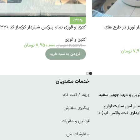
-34%
ر لورنز در طرح های
کتری و قوری تمام پیرکس شیاردار کرکماز کد 1330
کتری و قوری
8,950,000
تومان
13,552,900
تومان
7,9
تومان
افزودن به سبد خرید
خدمات مشتریان
ورود / ثبت نام
ر امور سایت لوازم
پیگیری سفارش
پایداری نت، واتس اپ) با
قوانین و مقررات
سفارشات من