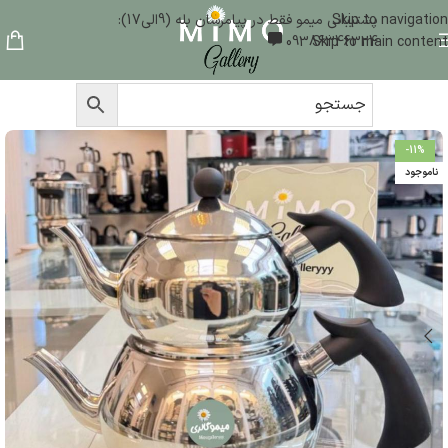
Skip to navigation
پشتیبانی میمو فقط در پیامرسان بله (9الی17):
09386346324
Skip to main content
-11%
ناموجود