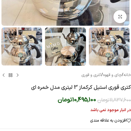
بزرگنمایی تصویر
خانه
/
چای و قهوه
/
کتری و قوری
کتری قوری استیل کرکماز 3 لیتری مدل خمره ای
10,495,100
تومان
11,837,600
تومان
در انبار موجود نمی باشد
افزودن به علاقه مندی