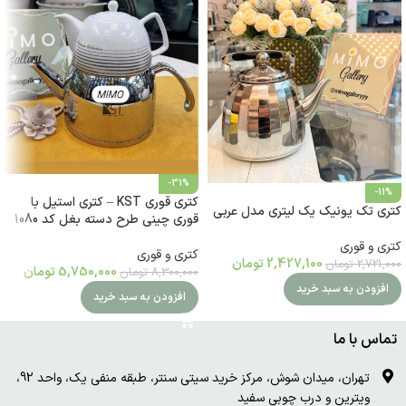
-31%
-11%
کتری قوری KST – کتری استیل با
کتری تک یونیک یک لیتری مدل عربی
قوری چینی طرح دسته بغل کد 1080
کتری و قوری
کتری و قوری
2,427,100
تومان
2,721,000
تومان
5,750,000
تومان
8,300,000
تومان
افزودن به سبد خرید
افزودن به سبد خرید
تماس با ما
تهران، میدان شوش، مرکز خرید سیتی سنتر، طبقه منفی یک، واحد 92،
ویترین و درب چوبی سفید