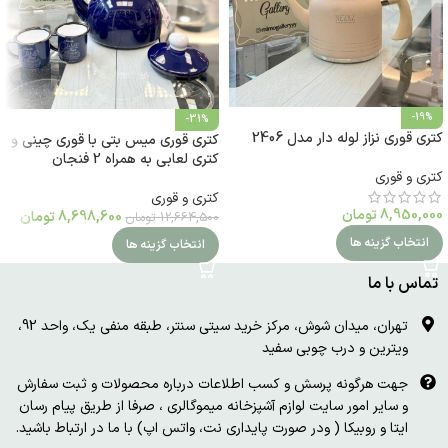
-19%
-31%
کتری قوری نزاز لوله دار مدل 2406
کتری قوری میس بتی با قوری چینی و
کتری لعابی به همراه 2 فنجان
کتری و قوری
کتری و قوری
8,950,000
تومان
8,698,600
تومان
12,664,500
تومان
انتخاب گزینه ها
انتخاب گزینه ها
تماس با ما
تهران، میدان شوش، مرکز خرید سیتی سنتر، طبقه منفی یک، واحد 92،
ویترین و درب چوبی سفید
جهت هرگونه پرسش و کسب اطلاعات درباره محصولات و ثبت سفارش
و سایر امور سایت لوازم آشپزخانه میموگالری ، صرفا از طریق پیام رسان
ایتا و روبیکا ( ودر صورت پایداری نت، واتس اپ) با ما در ارتباط باشید.