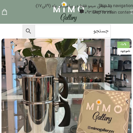
Skip to navigation
پشتیبانی میمو فقط در پیامرسان بله (9الی17):
09386346324
Skip to main content
-10%
ناموجود