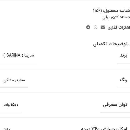
شناسه محصول:
11561
دسته:
کتری برقی
اشتراک گذاری:
توضیحات تکمیلی
برند
سارینا ( SARINA )
رنگ
سفید
,
مشکی
توان مصرفی
1500 وات
امکان چرخش 360 درجه
دارد