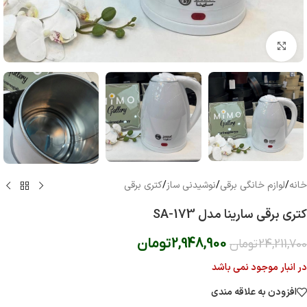
بزرگنمایی تصویر
خانه
/
لوازم خانگی برقی
/
نوشیدنی ساز
/
کتری برقی
کتری برقی سارینا مدل SA-173
2,948,900
تومان
24,211,700
تومان
در انبار موجود نمی باشد
افزودن به علاقه مندی