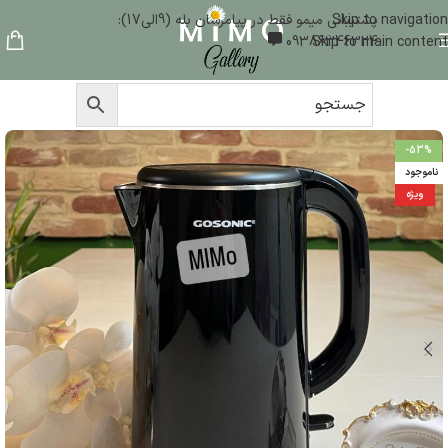
Skip to navigation
پشتیبانی میمو فقط در پیامرسان بله (9الی17):
09386346324
Skip to main content
-53%
ناموجود
ویژه