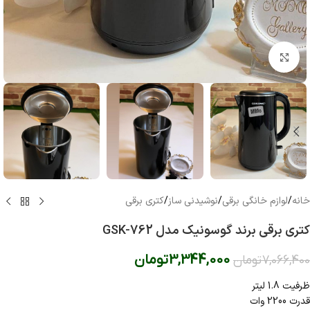
بزرگنمایی تصویر
خانه
/
لوازم خانگی برقی
/
نوشیدنی ساز
/
کتری برقی
کتری برقی برند گوسونیک مدل GSK-762
3,344,000
تومان
7,066,400
تومان
ظرفیت 1.8 لیتر
قدرت 2200 وات