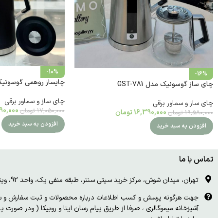
-10%
-16%
چایساز روهمی گوسونیک م
چای ساز گوسونیک مدل GST-781
چای ساز و سماور برقی
چای ساز و سماور برقی
90,000
17,050,000
تومان
16,390,000
تومان
19,580,000
تومان
افزودن به سبد خرید
افزودن به سبد خرید
تماس با ما
تهران، میدان شوش، مرکز خرید سیتی سنتر، طبقه منفی یک، واحد 92، ویترین و درب چوبی سفید
جهت هرگونه پرسش و کسب اطلاعات درباره محصولات و ثبت سفارش و سای
آشپزخانه میموگالری ، صرفا از طریق پیام رسان ایتا و روبیکا ( ودر صورت 