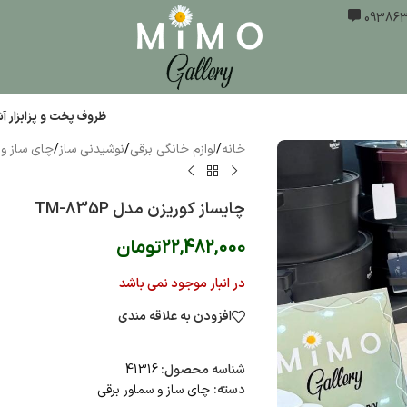
ظروف پخت و پز
ابزار 
خانه
/
لوازم خانگی برقی
/
نوشیدنی ساز
/
چای ساز و 
چایساز کوریزن مدل TM-835P
22,482,000
تومان
در انبار موجود نمی باشد
افزودن به علاقه مندی
شناسه محصول:
41316
دسته:
چای ساز و سماور برقی