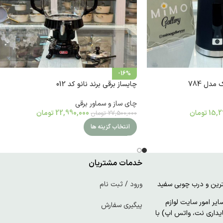
-16%
دل 784
چايساز برقى برند نانو کد 012
چای ساز و سماور برقی
15,2
تومان
22,990,000
تومان
27,500,000
تومان
انتخاب گزینه ها
خدمات مشتریان
ورود / ثبت نام
ر امور سایت لوازم
پیگیری سفارش
پایداری نت، واتس اپ) با