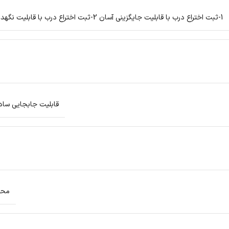
1-ثبت اختراع درب با قابلیت جایگزینی آسان 2-ثبت اختراع درب با قابلیت نگهداری فیلتر چای (جعبه چای را آزادانه پایین یا ببالا بیاورید)
قابلیت جابجایی ساده از
محفظ