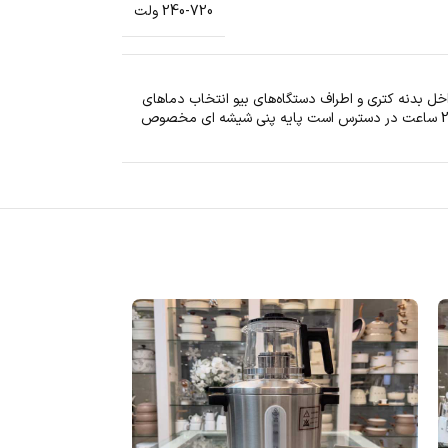
240-720 ولت
 بدنه کتری و اطراف دستگاه‌های بیو انتخاب دماهای
مختلف 70 درجه / 80 درجه / 90 درجه سانتیگراد تائوг 70 درجه سانتی گراد / 80 درجه سانتی گراد / 90 درجه سانتی گراد با گرم نگه داشتن به مدت 2 ساعت در دسترس است پایه پنی شیشه ای مخصوص