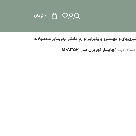
0
تومان
آشپزی
چای و قهوه
سرو و پذیرایی
لوازم خانگی برقی
سایر محصولات
سماور برقی
/
چایساز کوریزن مدل TM-835P