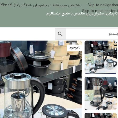
Skip to navigation
پشتیبانی میمو فقط در پیامرسان بله (9الی17): 09386346324
Skip to main content
نه
پیگیری سفارش
درباره ما
تماس با ما
پیج اینستاگرام
ناموجود