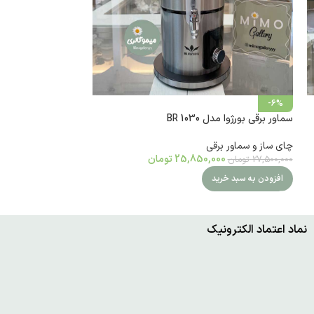
-14%
-6%
سماور برقی بورژوا مدل BR 1030
چایساز برقی گوسونیک
چای ساز و سماور برقی
چای ساز و سماور برق
25,850,000
تومان
000
27,500,000
تومان
12,650,000
تومان
افزودن به سبد خرید
افزودن به سبد خرید
نماد اعتماد الکترونیک