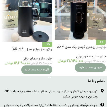
-5%
-17%
چایساز روهمی گوسونیک مدل ۸۸۳
چای ساز ویتور مدل WR-2191
چای ساز و سماور برقی
چای ساز و سماور برقی
21,945,000
تومان
23,100,000
تومان
16,390,000
تومان
19,800,000
تومان
افزودن به سبد خرید
افزودن به سبد خرید
تماس با ما
تهران، میدان شوش، مرکز خرید سیتی سنتر، طبقه منفی یک، واحد 92،
ویترین و درب چوبی سفید
جهت هرگونه پرسش و کسب اطلاعات درباره محصولات و ثبت سفارش