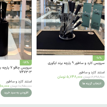
-10%
-18%
سرویس کارد و ساطور 9 پارچه برند ایگوری
7473-3
استند کارد و ساطور
5,748,000
تومان
6,398,900
تومان
استند کارد و ساطور
انتخاب گزینه ها
50,000
10,950,000
تومان
افزودن به سبد خرید