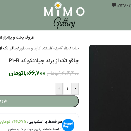
ظروف پخت و پز
ابزار 
خانه
/
ابزار آشپزی
/
استند کارد و ساطور
/
چاقو تک از ب
چاقو تک از برند چیلانکو کد P1-B
1,066,700
تومان
1,404,400
تومان
+
-
افزود
هر قسط با اسنپ‌پی:
266,675
تومان
۴ قسط ماهانه. بدون سود، چک و ضامن.