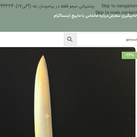
Skip to navigation
پشتیبانی میمو فقط در پیامرسان بله (9الی17): 09386346324
Skip to main content
نه
پیگیری سفارش
درباره ما
تماس با ما
پیج اینستاگرام
-24%