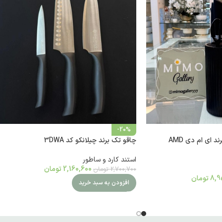
-20%
سرویس چاقو 7 پارچه برند ای ام دی AMD
چاقو تک برند چیلانکو کد 3DWA
استند کارد و ساطور
2,160,600
تومان
2,700,700
تومان
8,9
تومان
افزودن به سبد خرید