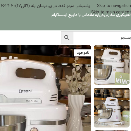
Skip to navigation
پشتیبانی میمو فقط در پیامرسان بله (9الی17): 09386346324
Skip to main content
نه
پیگیری سفارش
درباره ما
تماس با ما
پیج اینستاگرام
ناموجود