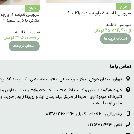
حراج
حراج
سرویس قابلمه 8 پارچه جدید راکلند *
سرویس قاب
مشکی با درب سفید *
سرویس قابلمه
از
25,722,400
تومان
سرویس قابلمه
از
34,600,000
تومان
انتخاب گزینه‌ها
انتخاب گزینه‌ها
تماس با ما
تهران، میدان شوش، مرکز خرید سیتی سنتر، طبقه منفی یک، واحد 92، ویترین و درب چوبی سفید
جهت هرگونه پرسش و کسب اطلاعات درباره محصولات و ثبت سفارش و سای
آشپزخانه میموگالری ، صرفا از طریق پیام رسان ایتا و روبیکا ( ودر صورت 
ما در ارتباط باشید.
پشتیبانی و اطلاعات تکمیلی: 09386346324
تلفن: ۰۲۱۵۶۸۰۰۴۶۴