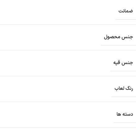
ضمانت
جنس محصول
جنس قپه
رنگ لعاب
دسته ها