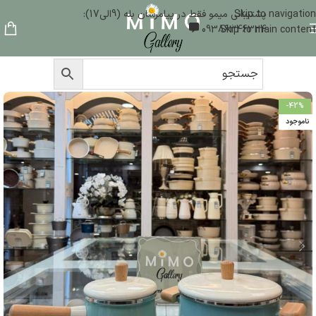
Skip to navigation
پشتیبانی میمو فقط در پیامرسان بله (9الی17):
09386346324
Skip to main content
-42%
ناموجود