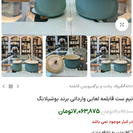
بزرگنمایی تصویر
خانه
/
ظروف پخت و پز
/
سرویس قابلمه
نیم ست قابلمه لعابی وارداتی برند بوشیلانگ
7,063,875
تومان
12,092,100
تومان
در انبار موجود نمی باشد
افزودن به علاقه مندی