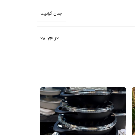
چدن گرانیت
28
,
24
,
12