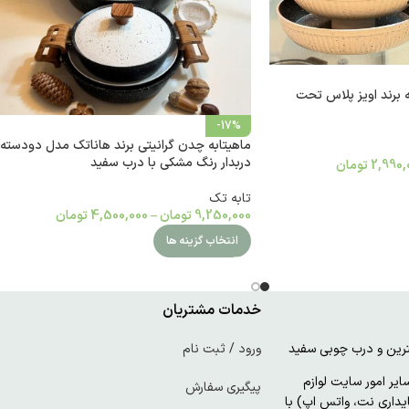
برند اویز پلاس تحت
-17%
ماهیتابه چدن گرانیتی برند هاناتک مدل دودسته
دربدار رنگ مشکی با درب سفید
2,990,
تومان
تابه تک
9,250,000
تومان
–
4,500,000
تومان
انتخاب گزینه ها
خدمات مشتریان
ورود / ثبت نام
ر امور سایت لوازم
پیگیری سفارش
پایداری نت، واتس اپ) با