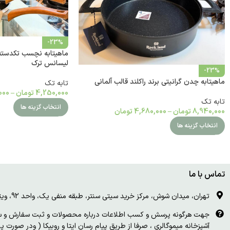
-23%
ماهیتابه نچسب تکدسته 
لیسانس ترک
-23%
ماهیتابه چدن گرانیتی برند راکلند قالب آلمانی
تابه تک
4,250,000
تومان
–
000
تابه تک
انتخاب گزینه ها
8,940,000
تومان
–
4,680,000
تومان
انتخاب گزینه ها
تماس با ما
تهران، میدان شوش، مرکز خرید سیتی سنتر، طبقه منفی یک، واحد 92، ویترین و درب چوبی سفید
جهت هرگونه پرسش و کسب اطلاعات درباره محصولات و ثبت سفارش و سای
آشپزخانه میموگالری ، صرفا از طریق پیام رسان ایتا و روبیکا ( ودر صورت 