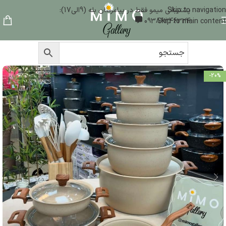
Skip to navigation
پشتیبانی میمو فقط در پیامرسان بله (9الی17):
09386346324
Skip to main content
-20%