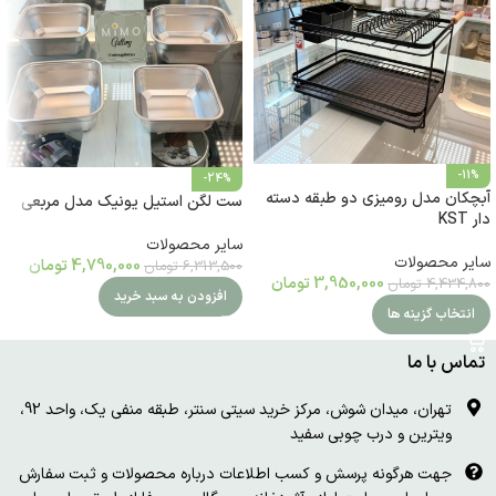
-11%
-24%
آبچکان مدل رومیزی دو طبقه دسته
ست لگن استیل یونیک مدل مربعی
دار KST
سایر محصولات
سایر محصولات
4,790,000
تومان
6,313,500
تومان
3,950,000
تومان
4,434,800
تومان
افزودن به سبد خرید
انتخاب گزینه ها
تماس با ما
تهران، میدان شوش، مرکز خرید سیتی سنتر، طبقه منفی یک، واحد 92،
ویترین و درب چوبی سفید
جهت هرگونه پرسش و کسب اطلاعات درباره محصولات و ثبت سفارش