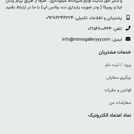
و سایر امور سایت لوازم آشپزخانه میموگالری ، صرفا از طریق پیام رسان
ایتا و روبیکا ( ودر صورت پایداری نت، واتس اپ) با ما در ارتباط باشید.
پشتیبانی و اطلاعات تکمیلی: 09386346324
تلفن: ۰۲۱۵۶۸۰۰۴۶۴
ایمیل: info@mimogalleryyy.com
خدمات مشتریان
ورود / ثبت نام
پیگیری سفارش
قوانین و مقررات
سفارشات من
نماد اعتماد الکترونیک