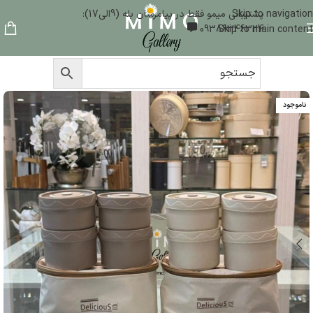
Skip to navigation
پشتیبانی میمو فقط در پیامرسان بله (9الی17):
09386346324
Skip to main content
ناموجود