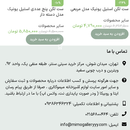
-10%
-24%
ست لگن استیل یونیک مدل مربعی
ست لگن پنج عددی استیل یونیک
مدل دسته دار
سایر محصولات
4,790,000
تومان
سایر محصولات
6,313,500
تومان
5,850,000
تومان
6,500,000
تومان
افزودن به سبد خرید
افزودن به سبد خرید
تماس با ما
تهران، میدان شوش، مرکز خرید سیتی سنتر، طبقه منفی یک، واحد 92،
ویترین و درب چوبی سفید
جهت هرگونه پرسش و کسب اطلاعات درباره محصولات و ثبت سفارش
و سایر امور سایت لوازم آشپزخانه میموگالری ، صرفا از طریق پیام رسان
ایتا و روبیکا ( ودر صورت پایداری نت، واتس اپ) با ما در ارتباط باشید.
پشتیبانی و اطلاعات تکمیلی: 09386346324
تلفن: ۰۲۱۵۶۸۰۰۴۶۴
ایمیل: info@mimogalleryyy.com