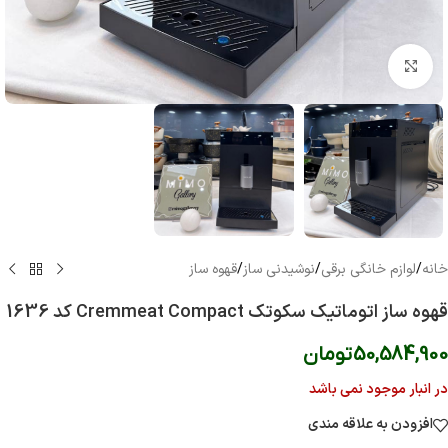
بزرگنمایی تصویر
خانه
/
لوازم خانگی برقی
/
نوشیدنی ساز
/
قهوه ساز
قهوه ساز اتوماتیک سکوتک Cremmeat Compact کد 1636
50,584,900
تومان
در انبار موجود نمی باشد
افزودن به علاقه مندی