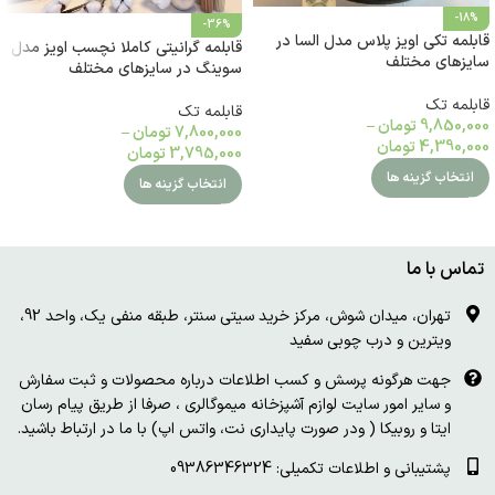
-18%
-36%
قابلمه تکی اویز پلاس مدل السا در
قابلمه گرانیتی کاملا نچسب اویز مدل
سایزهای مختلف
سوینگ در سایزهای مختلف
قابلمه تک
قابلمه تک
9,850,000
تومان
–
7,800,000
تومان
–
4,390,000
تومان
3,795,000
تومان
انتخاب گزینه ها
انتخاب گزینه ها
تماس با ما
تهران، میدان شوش، مرکز خرید سیتی سنتر، طبقه منفی یک، واحد 92،
ویترین و درب چوبی سفید
جهت هرگونه پرسش و کسب اطلاعات درباره محصولات و ثبت سفارش
و سایر امور سایت لوازم آشپزخانه میموگالری ، صرفا از طریق پیام رسان
ایتا و روبیکا ( ودر صورت پایداری نت، واتس اپ) با ما در ارتباط باشید.
پشتیبانی و اطلاعات تکمیلی: 09386346324