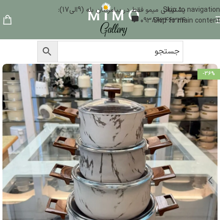
Skip to navigation
پشتیبانی میمو فقط در پیامرسان بله (9الی17):
09386346324
Skip to main content
-36%