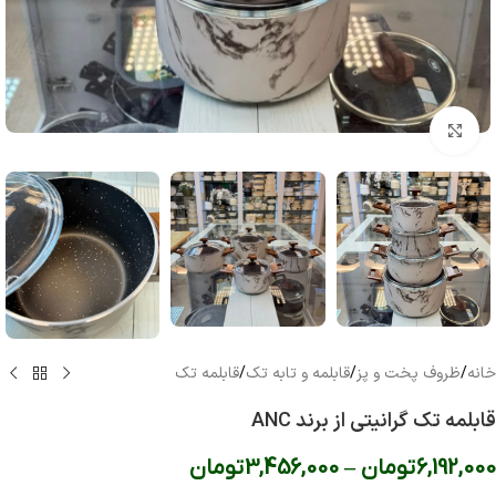
بزرگنمایی تصویر
خانه
/
ظروف پخت و پز
/
قابلمه و تابه تک
/
قابلمه تک
قابلمه تک گرانیتی از برند ANC
6,192,000
تومان
–
3,456,000
تومان