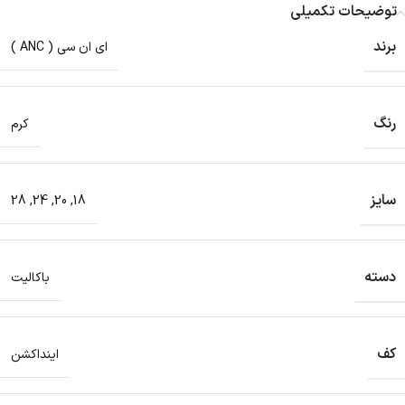
توضیحات تکمیلی
برند
ای ان سی ( ANC )
رنگ
کرم
سایز
28
,
24
,
20
,
18
دسته
باکالیت
کف
اینداکشن