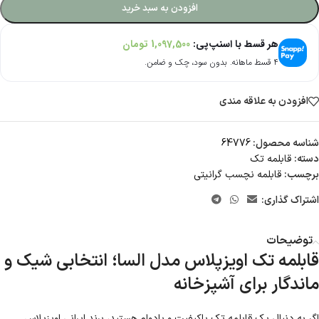
افزودن به سبد خرید
هر قسط با اسنپ‌پی:
1,097,500
تومان
۴ قسط ماهانه. بدون سود، چک و ضامن.
افزودن به علاقه مندی
شناسه محصول:
64776
دسته:
قابلمه تک
برچسب:
قابلمه نچسب گرانیتی
اشتراک گذاری:
توضیحات
قابلمه تک اویزپلاس مدل السا؛ انتخابی شیک و
ماندگار برای آشپزخانه
اگر به دنبال یک قابلمه تک باکیفیت و بادوام هستید، برند ایرانی اویزپلاس