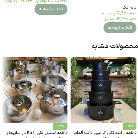
4,250,000
تومان
–
2,990,000
تومان
تابه تک
انتخاب گزینه ها
7,950,000
تومان
–
4,950,000
تومان
انتخاب گزینه ها
محصولات مشابه
-23%
-12%
قابلمه راکلند تکی گرانیتی قالب آلمانی
قابلمه استیل تکی KST در سایزهای