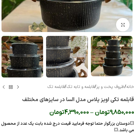
بزرگنمایی تصویر
خانه
/
ظروف پخت و پز
/
قابلمه و تابه تک
/
قابلمه تک
قابلمه تکی اویز پلاس مدل السا در سایزهای مختلف
9,850,000
تومان
–
4,390,000
تومان
💥
دوستان بزرگوار حتما توجه فرمایید قیمت درج شده بابت یک عدد از محصول
می باشد.
💥