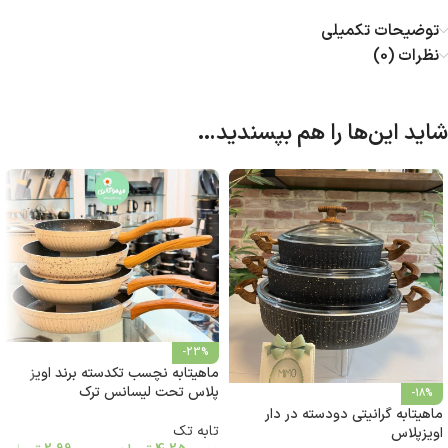
توضیحات تکمیلی
نظرات (0)
شاید این‌ها را هم بپسندید…
-23%
ماهیتابه نچسب تکدسته برند اویز
پلاس تحت لیسانس ترک
-18%
ماهیتابه گرانیتی دودسته در دار
تابه تک
اویزپلاس