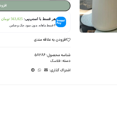
افزود
هر قسط با اسنپ‌پی:
563,025
تومان
۴ قسط ماهانه. بدون سود، چک و ضامن.
افزودن به علاقه مندی
شناسه محصول:
58286
دسته:
فلاسک
اشتراک گذاری: