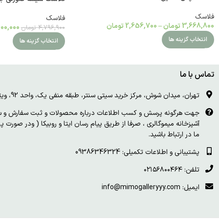
فلاسک
فلاسک
3,668,800
تومان
–
2,656,700
تومان
00,000
4,796,900
تومان
انتخاب گزینه ها
انتخاب گزینه ها
تماس با ما
تهران، میدان شوش، مرکز خرید سیتی سنتر، طبقه منفی یک، واحد 92، ویترین و درب چوبی سفید
جهت هرگونه پرسش و کسب اطلاعات درباره محصولات و ثبت سفارش و سای
آشپزخانه میموگالری ، صرفا از طریق پیام رسان ایتا و روبیکا ( ودر صورت 
ما در ارتباط باشید.
پشتیبانی و اطلاعات تکمیلی: 09386346324
تلفن: ۰۲۱۵۶۸۰۰۴۶۴
ایمیل: info@mimogalleryyy.com