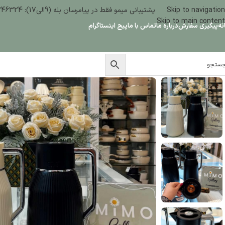
Skip to navigation
پشتیبانی میمو فقط در پیامرسان بله (9الی17): 09386346324
Skip to main content
نه
پیگیری سفارش
درباره ما
تماس با ما
پیج اینستاگرام