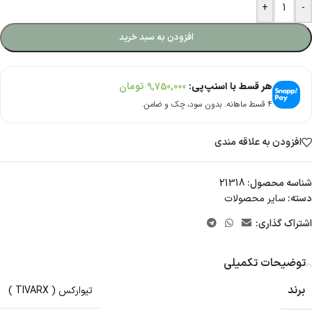
+
-
افزودن به سبد خرید
هر قسط با اسنپ‌پی:
9,750,000
تومان
۴ قسط ماهانه. بدون سود، چک و ضامن.
افزودن به علاقه مندی
شناسه محصول:
21318
دسته:
سایر محصولات
اشتراک گذاری:
توضیحات تکمیلی
برند
تیوارکس ( TIVARX )