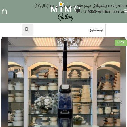
Skip to navigation
پشتیبانی میمو فقط در پیامرسان بله (9الی17):
09386346324
Skip to main content
-13%