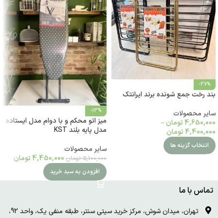
-27%
بند رخت جمع شونده برند ایرانتک
-13%
سایر محصولات
میز اتو محکم و با دوام مدل ایستاده
4,650,000
تومان
–
مدل پایه بلند KST
4,400,000
تومان
انتخاب گزینه ها
سایر محصولات
4,450,000
تومان
5,100,000
تومان
افزودن به سبد خرید
تماس با ما
تهران، میدان شوش، مرکز خرید سیتی سنتر، طبقه منفی یک، واحد 92،