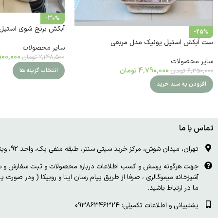
-30%
آبکش برنج شوی استیل مدل 4
-25%
ست آبکش استیل یونیک مدل مربعی
سایر محصولات
500,000
2,148,500
تومان
سایر محصولات
4,790,000
تومان
6,350,000
تومان
انتخاب گزینه ها
افزودن به سبد خرید
تماس با ما
تهران، میدان شوش، مرکز خرید سیتی سنتر، طبقه منفی یک، واحد 92، ویترین و درب چوبی سفید
جهت هرگونه پرسش و کسب اطلاعات درباره محصولات و ثبت سفارش و سای
آشپزخانه میموگالری ، صرفا از طریق پیام رسان ایتا و روبیکا ( ودر صورت 
ما در ارتباط باشید.
پشتیبانی و اطلاعات تکمیلی: 09386346324