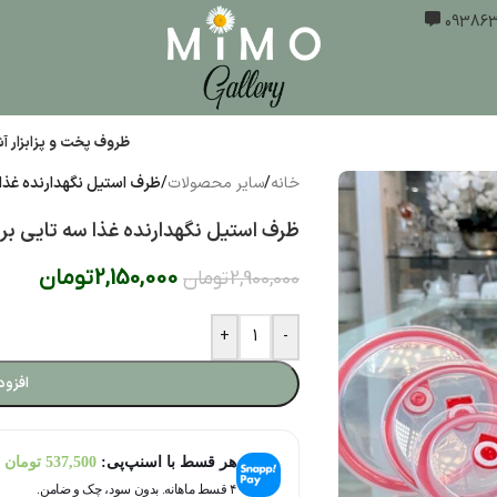
ظروف پخت و پز
ابزار 
خانه
/
سایر محصولات
/
ظرف استیل نگهدارنده غذا سه تایی برند ite
ظرف استیل نگهدارنده غذا سه تایی برند lancruis white سایز 
2,150,000
تومان
2,900,000
تومان
+
-
افزود
هر قسط با اسنپ‌پی:
537,500
تومان
۴ قسط ماهانه. بدون سود، چک و ضامن.