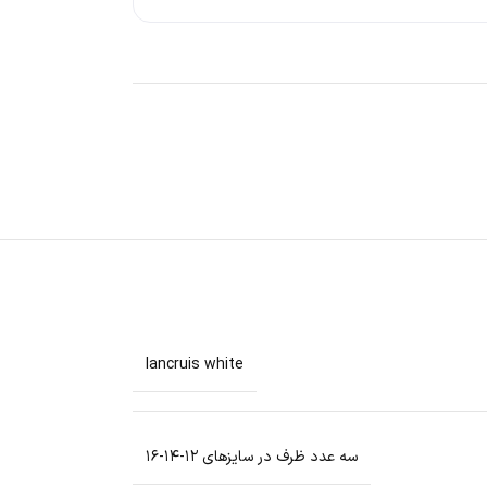
lancruis white
سه عدد ظرف در سایزهای ۱۲-۱۴-۱۶