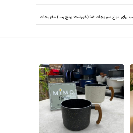
سب برای انواع سبزیجات-غذا(خورشت-برنج و…) مغزیجات