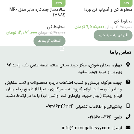
-22%
-18%
مخلوط کن و آسیاب کن وردا
سالادساز چندکاره مایر مدل MR-
1388S
مخلوط کن
9,515,000
تومان
مخلوط کن
11,550,000
تومان
12,089,000
تومان
15,400,000
تومان
افزودن به سبد خرید
انتخاب گزینه ها
تماس با ما
تهران، میدان شوش، مرکز خرید سیتی سنتر، طبقه منفی یک، واحد 92،
ویترین و درب چوبی سفید
جهت هرگونه پرسش و کسب اطلاعات درباره محصولات و ثبت سفارش
و سایر امور سایت لوازم آشپزخانه میموگالری ، صرفا از طریق پیام رسان
ایتا و روبیکا ( ودر صورت پایداری نت، واتس اپ) با ما در ارتباط باشید.
پشتیبانی و اطلاعات تکمیلی: 09386346324
تلفن: ۰۲۱۵۶۸۰۰۴۶۴
ایمیل: info@mimogalleryyy.com