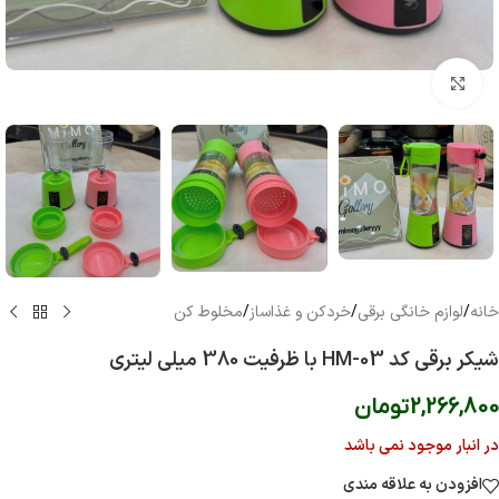
بزرگنمایی تصویر
خانه
/
لوازم خانگی برقی
/
خردکن و غذاساز
/
مخلوط کن
شیکر برقی کد HM-03 با ظرفیت 380 میلی لیتری
2,266,800
تومان
در انبار موجود نمی باشد
افزودن به علاقه مندی