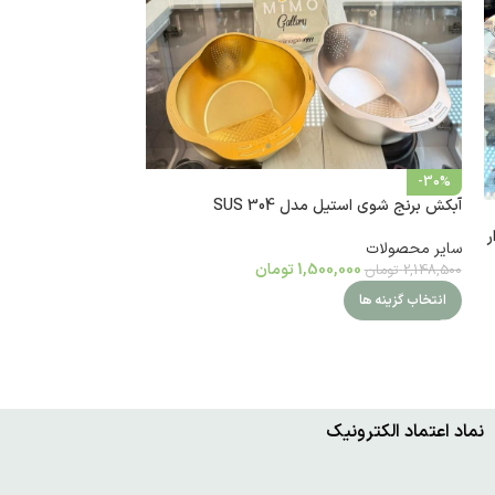
-30%
آبکش برنج شوی استیل مدل SUS 304
-25%
میز اتو پایه کوتاه ب
ر
سایر محصولات
1,500,000
تومان
2,148,500
تومان
سایر محصولات
,000
4,000,000
تومان
انتخاب گزینه ها
افزودن به سبد خرید
نماد اعتماد الکترونیک