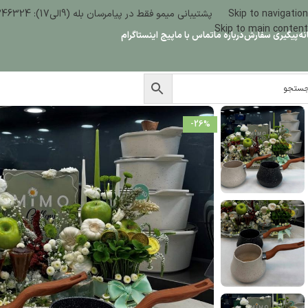
Skip to navigation
پشتیبانی میمو فقط در پیامرسان بله (9الی17): 09386346324
Skip to main content
نه
پیگیری سفارش
درباره ما
تماس با ما
پیج اینستاگرام
-26%