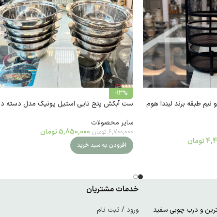
-13%
 نیم طبقه برند لیندا هوم
ست آبکش پنج تایی استیل یونیک مدل دسته دا
سایر محصولات
5,850,000
تومان
6,700,000
تومان
4,4
تومان
افزودن به سبد خرید
خدمات مشتریان
ورود / ثبت نام