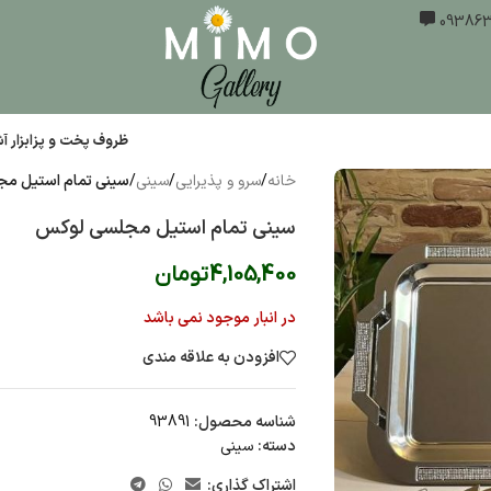
ظروف پخت و پز
ابزار 
خانه
/
سرو و پذیرایی
/
سینی
/
سینی تمام استیل م
سینی تمام استیل مجلسی لوکس
4,105,400
تومان
در انبار موجود نمی باشد
افزودن به علاقه مندی
شناسه محصول:
93891
دسته:
سینی
اشتراک گذاری: