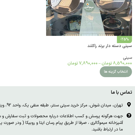
-25%
سینی دسته دار برند راکلند
سینی
8,590,000
تومان
–
7,890,000
تومان
انتخاب گزینه ها
تماس با ما
تهران، میدان شوش، مرکز خرید سیتی سنتر، طبقه منفی یک، واحد 92، ویترین و درب چوبی سفید
جهت هرگونه پرسش و کسب اطلاعات درباره محصولات و ثبت سفارش و سای
آشپزخانه میموگالری ، صرفا از طریق پیام رسان ایتا و روبیکا ( ودر صورت 
ما در ارتباط باشید.