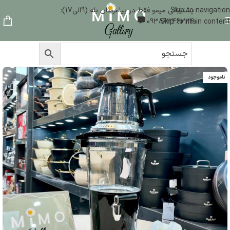
Skip to navigation
پشتیبانی میمو فقط در پیامرسان بله (9الی17):
09386346324
Skip to main content
ناموجود