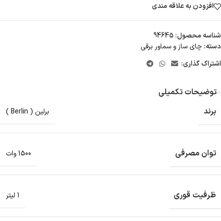
افزودن به علاقه مندی
شناسه محصول:
94645
دسته:
چای ساز و سماور برقی
اشتراک گذاری:
توضیحات تکمیلی
برند
برلین ( Berlin )
توان مصرفی
1500 وات
ظرفیت قوری
1 لیتر