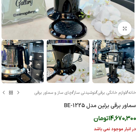
بزرگنمایی تصویر
خانه
/
لوازم خانگی برقی
/
نوشیدنی ساز
/
چای ساز و سماور برقی
سماور برقی برلین مدل BE-1225
14,670,300
تومان
در انبار موجود نمی باشد