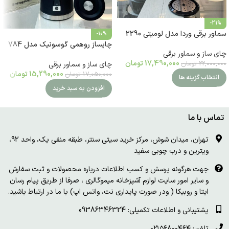
-21%
سماور برقی وردا مدل لومیتی 2290
-10%
چایساز روهمی گوسونیک مدل 784
چای ساز و سماور برقی
17,490,000
تومان
22,000,000
تومان
چای ساز و سماور برقی
15,290,000
تومان
17,050,000
تومان
انتخاب گزینه ها
افزودن به سبد خرید
تماس با ما
تهران، میدان شوش، مرکز خرید سیتی سنتر، طبقه منفی یک، واحد 92،
ویترین و درب چوبی سفید
جهت هرگونه پرسش و کسب اطلاعات درباره محصولات و ثبت سفارش
و سایر امور سایت لوازم آشپزخانه میموگالری ، صرفا از طریق پیام رسان
ایتا و روبیکا ( ودر صورت پایداری نت، واتس اپ) با ما در ارتباط باشید.
پشتیبانی و اطلاعات تکمیلی: 09386346324
تلفن: ۰۲۱۵۶۸۰۰۴۶۴