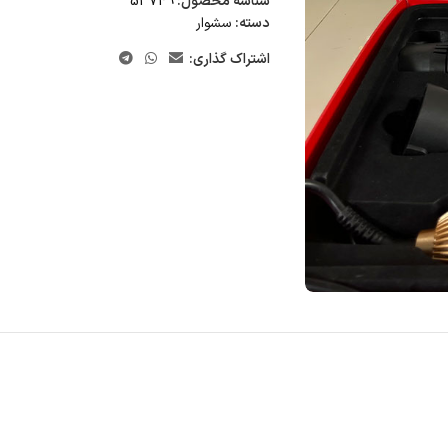
شناسه محصول:
53749
دسته:
سشوار
اشتراک گذاری: