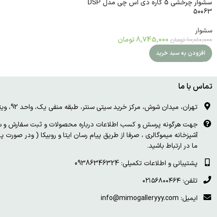
سشوار چرخشی 5 کاره دی اس چی مدل DSP
50063
سشوار
8,745,000
تومان
10,010,000
تومان
افزودن به سبد خرید
تماس با ما
تهران، میدان شوش، مرکز خرید سیتی سنتر، طبقه منفی یک، واحد 92، ویترین و درب چوبی سفید
جهت هرگونه پرسش و کسب اطلاعات درباره محصولات و ثبت سفارش و سای
آشپزخانه میموگالری ، صرفا از طریق پیام رسان ایتا و روبیکا ( ودر صورت 
ما در ارتباط باشید.
پشتیبانی و اطلاعات تکمیلی: 09386346324
تلفن: ۰۲۱۵۶۸۰۰۴۶۴
ایمیل: info@mimogalleryyy.com