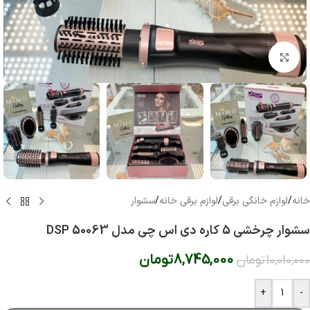
بزرگنمایی تصویر
خانه
/
لوازم خانگی برقی
/
لوازم برقی خانه
/
سشوار
سشوار چرخشی 5 کاره دی اس چی مدل DSP 50063
8,745,000
تومان
10,010,000
تومان
+
-