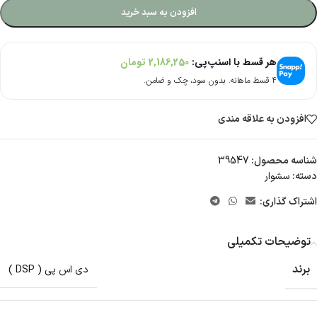
افزودن به سبد خرید
هر قسط با اسنپ‌پی:
2,186,250
تومان
۴ قسط ماهانه. بدون سود، چک و ضامن.
افزودن به علاقه مندی
شناسه محصول:
39547
دسته:
سشوار
اشتراک گذاری:
توضیحات تکمیلی
برند
دی اس پی ( DSP )