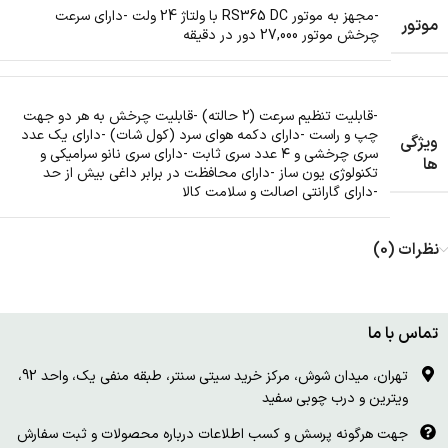
-مجهز به موتور RS365 DC با ولتاژ 24 ولت -دارای سرعت
موتور
چرخش موتور 27,000 دور در دقیقه
-قابلیت تنظیم سرعت (۲ حالته) -قابلیت چرخش به هر دو جهت
چپ و راست -دارای دکمه هوای سرد (کول شات) -دارای یک عدد
ویژگی
سری چرخشی و ۴ عدد سری ثابت -دارای سری نانو سرامیکی و
ها
تکنولوژی یون ساز -دارای محافظت در برابر داغی بیش از حد
-دارای گارانتی اصالت و سلامت کالا
نظرات (0)
تماس با ما
تهران، میدان شوش، مرکز خرید سیتی سنتر، طبقه منفی یک، واحد 92،
ویترین و درب چوبی سفید
جهت هرگونه پرسش و کسب اطلاعات درباره محصولات و ثبت سفارش