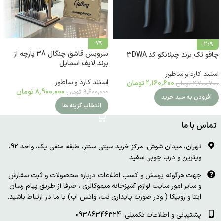
-7%
-20%
سرویس قاشق چنگال 38 پارچه از
چاقو تک برند چیلانکو کد 3DWA
برند لایف اسمایل
استند کارد و ساطور
استند کارد و ساطور
2,160,600
تومان
2,700,700
تومان
8,900,000
تومان
9,600,000
تومان
افزودن به سبد خرید
انتخاب گزینه ها
تماس با ما
تهران، میدان شوش، مرکز خرید سیتی سنتر، طبقه منفی یک، واحد 92،
ویترین و درب چوبی سفید
جهت هرگونه پرسش و کسب اطلاعات درباره محصولات و ثبت سفارش
و سایر امور سایت لوازم آشپزخانه میموگالری ، صرفا از طریق پیام رسان
ایتا و روبیکا ( ودر صورت پایداری نت، واتس اپ) با ما در ارتباط باشید.
پشتیبانی و اطلاعات تکمیلی: 09386346324