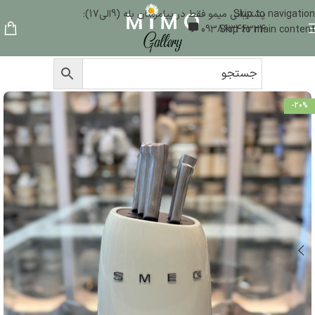
Skip to navigation
پشتیبانی میمو فقط در پیامرسان بله (9الی17):
09386346324
Skip to main content
-20%