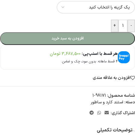
+
-
افزودن به سبد خرید
هر قسط با اسنپ‌پی:
3,487,500
تومان
۴ قسط ماهانه. بدون سود، چک و ضامن.
افزودن به علاقه مندی
شناسه محصول:
98171-1
دسته:
استند کارد و ساطور
اشتراک گذاری:
توضیحات تکمیلی