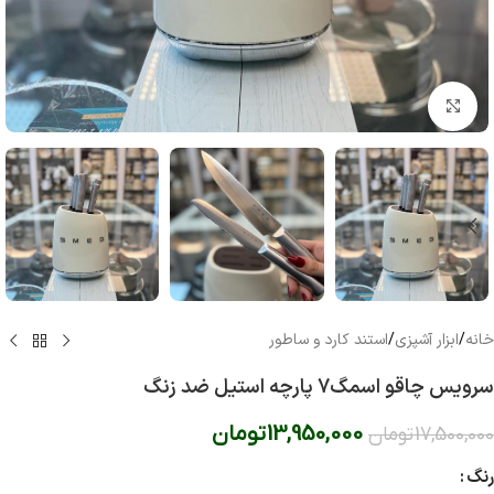
بزرگنمایی تصویر
خانه
/
ابزار آشپزی
/
استند کارد و ساطور
سرویس چاقو اسمگ7 پارچه استیل ضد زنگ
13,950,000
تومان
17,500,000
تومان
رنگ