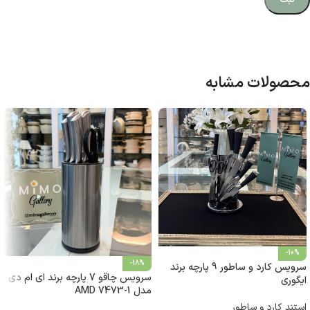
محصولات مشابه
-10%
-18%
سرویس کارد و ساطور 9 پارچه برند
سرویس چاقو 7 پارچه برند ای ام دی
ایگوری
مدل AMD 7473-1
استند کارد و ساطور