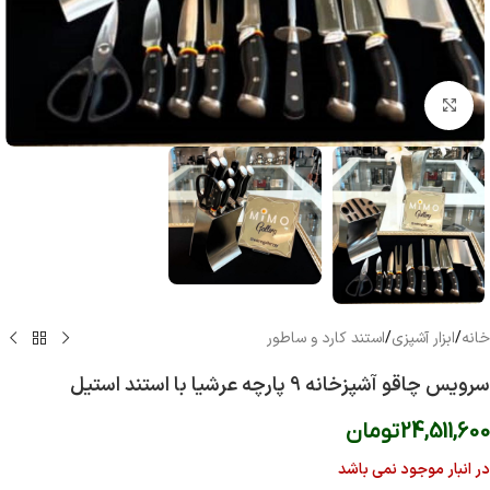
بزرگنمایی تصویر
خانه
/
ابزار آشپزی
/
استند کارد و ساطور
سرویس چاقو آشپزخانه 9 پارچه عرشیا با استند استیل
24,511,600
تومان
در انبار موجود نمی باشد