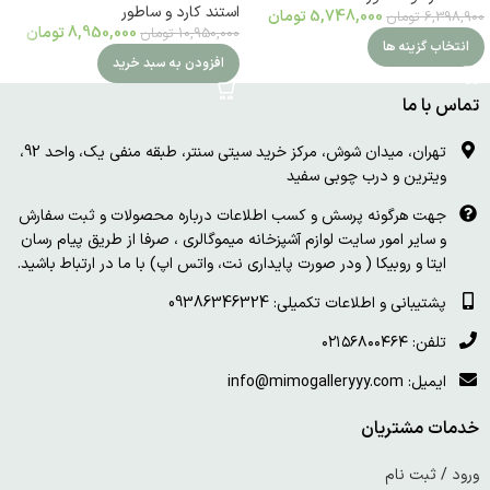
استند کارد و ساطور
5,748,000
تومان
6,398,900
تومان
8,950,000
تومان
10,950,000
تومان
انتخاب گزینه ها
افزودن به سبد خرید
تماس با ما
تهران، میدان شوش، مرکز خرید سیتی سنتر، طبقه منفی یک، واحد 92،
ویترین و درب چوبی سفید
جهت هرگونه پرسش و کسب اطلاعات درباره محصولات و ثبت سفارش
و سایر امور سایت لوازم آشپزخانه میموگالری ، صرفا از طریق پیام رسان
ایتا و روبیکا ( ودر صورت پایداری نت، واتس اپ) با ما در ارتباط باشید.
پشتیبانی و اطلاعات تکمیلی: 09386346324
تلفن: ۰۲۱۵۶۸۰۰۴۶۴
ایمیل: info@mimogalleryyy.com
خدمات مشتریان
ورود / ثبت نام