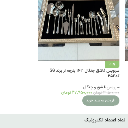
-11%
سرویس قاشق چنگال ۱۴۳ پارچه از برند SG
کد452
سرویس قاشق و چنگال
27,950,000
تومان
31,500,000
تومان
افزودن به سبد خرید
نماد اعتماد الکترونیک