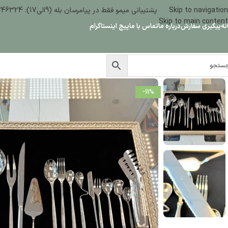
Skip to navigation
پشتیبانی میمو فقط در پیامرسان بله (9الی17): 09386346324
Skip to main content
نه
پیگیری سفارش
درباره ما
تماس با ما
پیج اینستاگرام
-11%