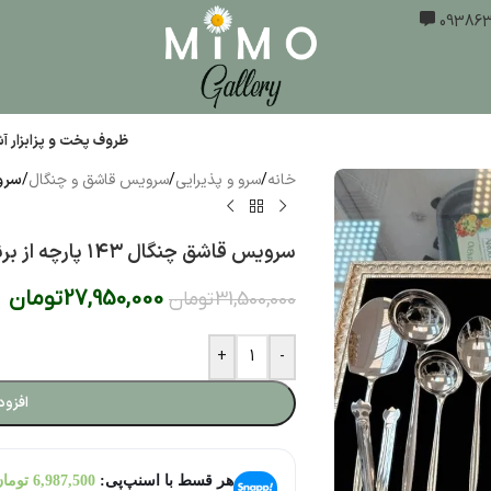
ظروف پخت و پز
ابزار 
خانه
/
سرو و پذیرایی
/
سرویس قاشق و چنگال
/
سرویس قا
سرویس قاشق چنگال ۱۴۳ پارچه از برند SG کد301
27,950,000
تومان
31,500,000
تومان
+
-
افزود
هر قسط با اسنپ‌پی:
6,987,500
توما