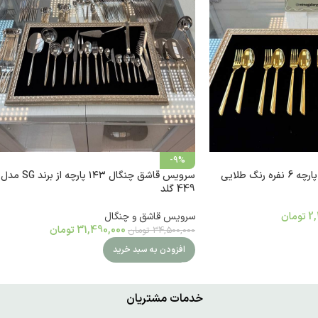
-9%
سرویس قاشق چنگال ۱۴۳ پارچه از برند SG مدل
449 گلد
2,
تومان
سرویس قاشق و چنگال
31,490,000
تومان
34,500,000
تومان
افزودن به سبد خرید
خدمات مشتریان