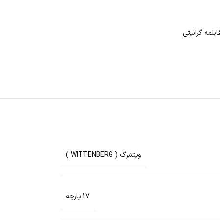
لمه گرانیتی
ویتنبرگ ( WITTENBERG )
17 پارچه