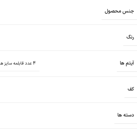
جنس محصول
رنگ
آیتم ها
4 عدد قابلمه سایز های 20-24-28-32 تابه گرد دو دسته دربدار سایز 28 تابه رژیمی دو طرفه مستطیل سایز 32 تابه مرغ و ماهی مستطیلی بزرگ همراه با درب
کف
دسته ها