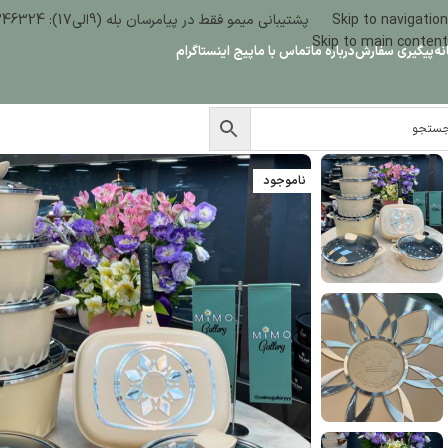
Skip to navigation
پشتیبانی میمو فقط در پیامرسان بله (9الی17): 09386346324
Skip to main content
نه
پیگیری سفارش
درباره ما
تماس با ما
پیج اینستاگرام
ناموجود