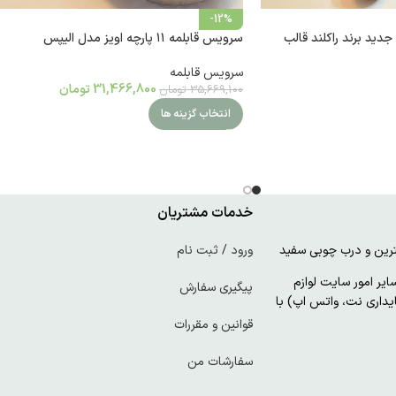
-12%
لمه 10 پارچه جدید برند راکلند قالب
سرویس قابلمه ۱۱ پارچه اویز مدل الیپس
سرویس قابلمه
31,466,800
تومان
35,669,100
تومان
انتخاب گزینه ها
خدمات مشتریان
ورود / ثبت نام
ر امور سایت لوازم
پیگیری سفارش
پایداری نت، واتس اپ) با
قوانین و مقررات
سفارشات من