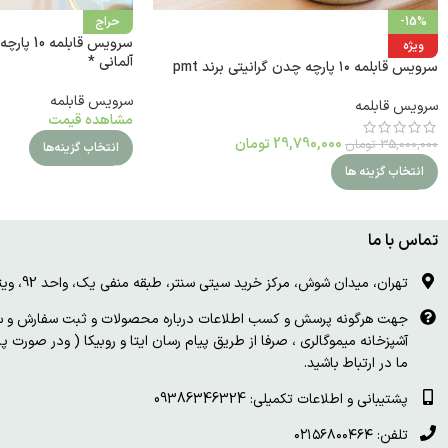
-15%
حراج
سرویس قاب
ویژه
آلمانی *
سرویس قابلمه ۱۰ پارچه چدن گرانیتی برند pmt
سرویس قابلمه
سرویس قابلمه
مشاهده قیمت
29,790,000
تومان
35,000,000
تومان
انتخاب گزینه‌ها
انتخاب گزینه ها
تماس با ما
تهران، میدان شوش، مرکز خرید سیتی سنتر، طبقه منفی یک، واحد 92، ویترین و درب چوبی سفید
جهت هرگونه پرسش و کسب اطلاعات درباره محصولات و ثبت سفارش و سای
آشپزخانه میموگالری ، صرفا از طریق پیام رسان ایتا و روبیکا ( ودر صورت 
ما در ارتباط باشید.
پشتیبانی و اطلاعات تکمیلی: 09386346324
تلفن: ۰۲۱۵۶۸۰۰۴۶۴