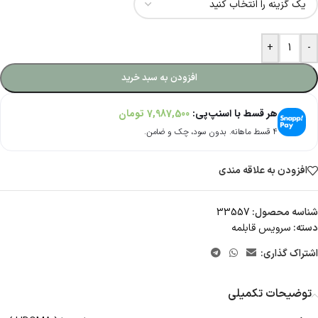
+
-
افزودن به سبد خرید
هر قسط با اسنپ‌پی:
7,987,500
تومان
۴ قسط ماهانه. بدون سود، چک و ضامن.
افزودن به علاقه مندی
شناسه محصول:
33557
دسته:
سرویس قابلمه
اشتراک گذاری:
توضیحات تکمیلی