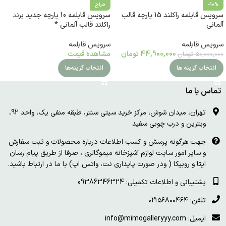
-10%
حراج
سرویس قابلمه راکلند 15 پارچه قالب
سرویس قابلمه 10 پارچه جدید برند
آلمانی
راکلند قالب آلمانی *
سرویس قابلمه
سرویس قابلمه
44,900,000
تومان
مشاهده قیمت
50,000,000
تومان
انتخاب گزینه ها
انتخاب گزینه‌ها
تماس با ما
تهران، میدان شوش، مرکز خرید سیتی سنتر، طبقه منفی یک، واحد 92،
ویترین و درب چوبی سفید
جهت هرگونه پرسش و کسب اطلاعات درباره محصولات و ثبت سفارش
و سایر امور سایت لوازم آشپزخانه میموگالری ، صرفا از طریق پیام رسان
ایتا و روبیکا ( ودر صورت پایداری نت، واتس اپ) با ما در ارتباط باشید.
پشتیبانی و اطلاعات تکمیلی: 09386346324
تلفن: ۰۲۱۵۶۸۰۰۴۶۴
ایمیل: info@mimogalleryyy.com