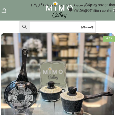
Skip to navigation
پشتیبانی میمو فقط در پیامرسان بله (9الی17):
09386346324
Skip to main content
-25%