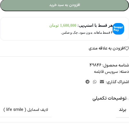
افزودن به سبد خرید
هر قسط با اسنپ‌پی:
1,600,000
تومان
۴ قسط ماهانه. بدون سود، چک و ضامن.
افزودن به علاقه مندی
شناسه محصول:
49846
دسته:
سرویس قابلمه
اشتراک گذاری:
توضیحات تکمیلی
برند
لایف اسمایل ( life smile )