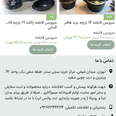
-8%
-15%
سرویس قابلمه 14 پارچه برند هافنر
سرویس قابلمه راکلند ۱۹ پارچه قالب
آلمانی
سرویس قابلمه
22,900,000
تومان
سرویس قابلمه
27,000,000
تومان
58,700,000
تومان
64,000,000
تومان
انتخاب گزینه ها
انتخاب گزینه ها
تماس با ما
تهران، میدان شوش، مرکز خرید سیتی سنتر، طبقه منفی یک، واحد 92،
ویترین و درب چوبی سفید
جهت هرگونه پرسش و کسب اطلاعات درباره محصولات و ثبت سفارش
و سایر امور سایت لوازم آشپزخانه میموگالری ، صرفا از طریق پیام رسان
ایتا و روبیکا ( ودر صورت پایداری نت، واتس اپ) با ما در ارتباط باشید.
پشتیبانی و اطلاعات تکمیلی: 09386346324