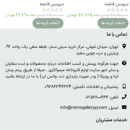
سرویس قابلمه
سرویس قابلمه
59,875,000
تومان
29,790,000
تومان
68,750,000
تومان
35,000,000
تومان
انتخاب گزینه ها
انتخاب گزینه ها
تماس با ما
تهران، میدان شوش، مرکز خرید سیتی سنتر، طبقه منفی یک، واحد 92،
ویترین و درب چوبی سفید
جهت هرگونه پرسش و کسب اطلاعات درباره محصولات و ثبت سفارش
و سایر امور سایت لوازم آشپزخانه میموگالری ، صرفا از طریق پیام رسان
ایتا و روبیکا ( ودر صورت پایداری نت، واتس اپ) با ما در ارتباط باشید.
پشتیبانی و اطلاعات تکمیلی: 09386346324
تلفن: ۰۲۱۵۶۸۰۰۴۶۴
ایمیل: info@mimogalleryyy.com
خدمات مشتریان