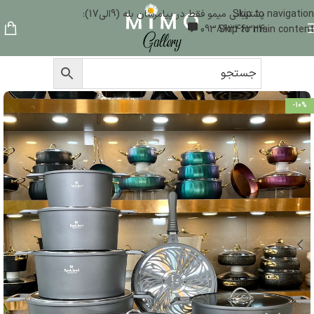
Skip to navigation
پشتیبانی میمو فقط در پیامرسان بله (9الی17):
09386346324
Skip to main content
-10%