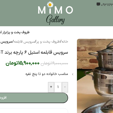
ظروف پخت و پز
ابزار 
خانه
/
ظروف پخت و پز
/
سرویس قابلمه
/
سرویس قابلمه استیل
سرویس قابلمه استیل 6 پارچه برند KST اقتصادی *
15,900,000
تومان
19,000,000
تومان
مناسب خانواده دو تا پنج نفره
+
-
افزود