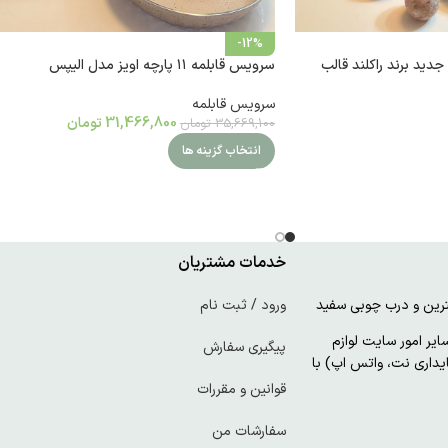
-12%
لمه 10 پارچه جدید برند راکلند قالب
سرویس قابلمه ۱۱ پارچه اویز مدل الیپس
سرویس قابلمه
31,466,800
تومان
35,669,100
تومان
انتخاب گزینه ها
خدمات مشتریان
ورود / ثبت نام
ر امور سایت لوازم
پیگیری سفارش
پایداری نت، واتس اپ) با
قوانین و مقررات
سفارشات من