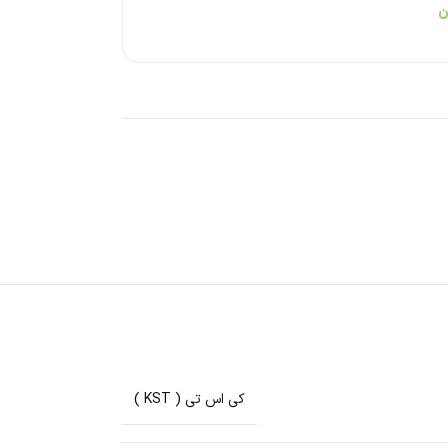
ن
کی اس تی ( KST )