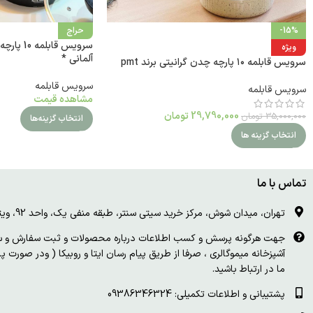
-15%
حراج
سرویس قاب
ویژه
آلمانی *
سرویس قابلمه ۱۰ پارچه چدن گرانیتی برند pmt
سرویس قابلمه
سرویس قابلمه
مشاهده قیمت
29,790,000
تومان
35,000,000
تومان
انتخاب گزینه‌ها
انتخاب گزینه ها
تماس با ما
تهران، میدان شوش، مرکز خرید سیتی سنتر، طبقه منفی یک، واحد 92، ویترین و درب چوبی سفید
جهت هرگونه پرسش و کسب اطلاعات درباره محصولات و ثبت سفارش و سای
آشپزخانه میموگالری ، صرفا از طریق پیام رسان ایتا و روبیکا ( ودر صورت 
ما در ارتباط باشید.
پشتیبانی و اطلاعات تکمیلی: 09386346324