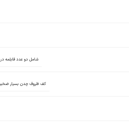
شامل دو عدد قابلمه در سایزهای 20 – 24 شامل یک عدد تا
کف ظروف چدن بسیار ضخیم کپ