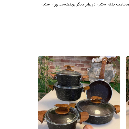
د غذایی ضد زنگ و مناسب استفاده در هر نوع آب و هوا دارای دسته های بسیار محکم کیفیت استیل18.10 کیفیت ضخامت بدنه استیل دوبرابر دیگر برندهاست ورق استیل