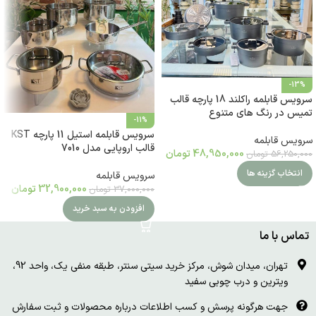
-13%
سرویس قابلمه راکلند 18 پارچه قالب
تمیس در رنگ های متنوع
-11%
سرویس قابلمه استیل 11 پارچه KST
سرویس قابلمه
قالب اروپایی مدل 7010
48,950,000
تومان
56,250,000
تومان
انتخاب گزینه ها
سرویس قابلمه
32,900,000
تومان
37,000,000
تومان
افزودن به سبد خرید
تماس با ما
تهران، میدان شوش، مرکز خرید سیتی سنتر، طبقه منفی یک، واحد 92،
ویترین و درب چوبی سفید
جهت هرگونه پرسش و کسب اطلاعات درباره محصولات و ثبت سفارش