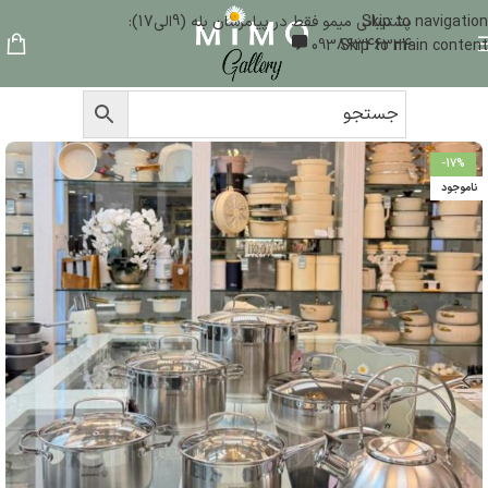
Skip to navigation
پشتیبانی میمو فقط در پیامرسان بله (9الی17):
09386346324
Skip to main content
-17%
ناموجود