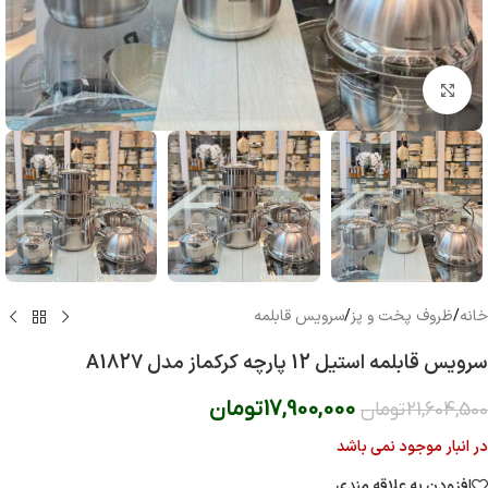
بزرگنمایی تصویر
خانه
/
ظروف پخت و پز
/
سرویس قابلمه
سرویس قابلمه استیل 12 پارچه کرکماز مدل A1827
17,900,000
تومان
21,604,500
تومان
در انبار موجود نمی باشد
افزودن به علاقه مندی