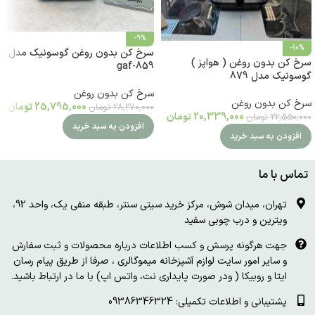
-9%
-10%
سرخ کن بدون روغن گوسونیک مدل
سرخ کن بدون روغن ( هواپز )
gaf-859
گوسونیک مدل 879
سرخ کن بدون روغن
سرخ کن بدون روغن
25,795,000
تومان
28,270,000
تومان
20,339,000
تومان
22,550,000
تومان
افزودن به سبد خرید
افزودن به سبد خرید
تماس با ما
تهران، میدان شوش، مرکز خرید سیتی سنتر، طبقه منفی یک، واحد 92،
ویترین و درب چوبی سفید
جهت هرگونه پرسش و کسب اطلاعات درباره محصولات و ثبت سفارش
و سایر امور سایت لوازم آشپزخانه میموگالری ، صرفا از طریق پیام رسان
ایتا و روبیکا ( ودر صورت پایداری نت، واتس اپ) با ما در ارتباط باشید.
پشتیبانی و اطلاعات تکمیلی: 09386346324