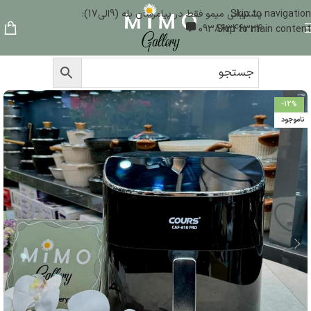
Skip to navigation
پشتیبانی میمو فقط در پیامرسان بله (9الی17):
09386346324
Skip to main content
-12%
ناموجود