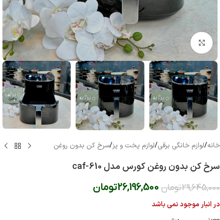
بزرگنمایی تصویر
خانه
/
لوازم خانگی برقی
/
لوازم پخت و پز
/
سرخ کن بدون روغن
سرخ کن بدون روغن کورس مدل caf-610
26,196,500
تومان
29,645,000
تومان
در انبار موجود نمی باشد