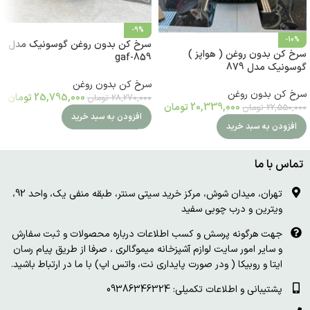
-9%
-10%
سرخ کن بدون روغن گوسونیک مدل
سرخ کن بدون روغن ( هواپز )
gaf-859
گوسونیک مدل 879
سرخ کن بدون روغن
سرخ کن بدون روغن
25,795,000
تومان
28,270,000
تومان
20,339,000
تومان
22,550,000
تومان
افزودن به سبد خرید
افزودن به سبد خرید
تماس با ما
تهران، میدان شوش، مرکز خرید سیتی سنتر، طبقه منفی یک، واحد 92،
ویترین و درب چوبی سفید
جهت هرگونه پرسش و کسب اطلاعات درباره محصولات و ثبت سفارش
و سایر امور سایت لوازم آشپزخانه میموگالری ، صرفا از طریق پیام رسان
ایتا و روبیکا ( ودر صورت پایداری نت، واتس اپ) با ما در ارتباط باشید.
پشتیبانی و اطلاعات تکمیلی: 09386346324