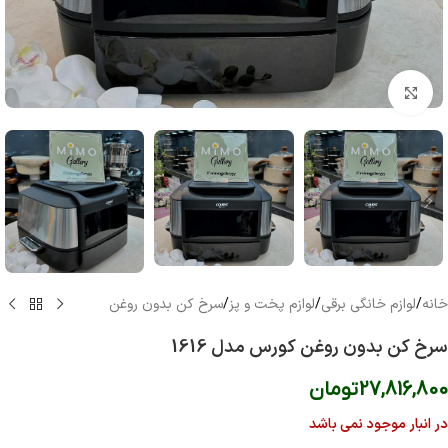
بزرگنمایی تصویر
خانه
/
لوازم خانگی برقی
/
لوازم پخت و پز
/
سرخ کن بدون روغن
سرخ کن بدون روغن کورس مدل 1616
27,816,800
تومان
در انبار موجود نمی باشد