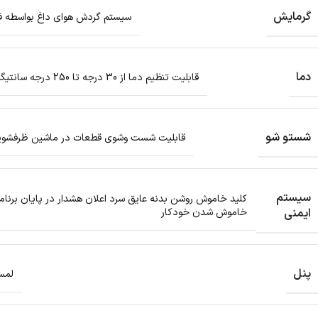
گرمایش
سیستم گردش هوای داغ بواسطه 
دما
قابلیت تنظیم دما از 30 درجه تا 250 درجه سانتیگراد
شستو شو
قابلیت شست وشوی قطعات در ماشین ظرفشوی
سیستم
کلید خاموش روشن بدنه عایق سرد اعلان هشدار در پایان برنام
ایمنی
خاموش شدن خودکار
پنل
لمس