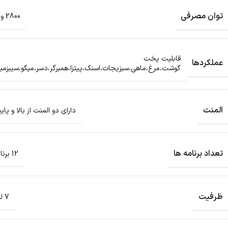
توان مصرفی
2800 وات
قابلیت پخت
عملکردها
گوشت،مرغ،ماهی،سبزیجات،اسنک،پیتزا،همبرگر،دسر،میگو،سیبزمی
المنت
دارای دو المنت از بالا و پای
تعداد برنامه ها
12 برنامه
ظرفیت
7 لیتر