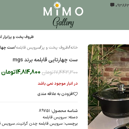
ظروف پخت و پز
ابزار 
خانه
/
ظروف پخت و پز
/
سرویس قابلمه
/
ست چهارتای
ست چهارتایی قابلمه برند mgs
14,814,800
تومان
17,443,300
تومان
در انبار موجود نمی باشد
افزودن به علاقه مندی
شناسه محصول:
89751
دسته:
سرویس قابلمه
برچسب:
سرویس قابلمه چدن گرانیت
,
سرویس قاب