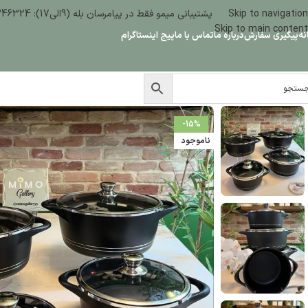
Skip to navigation
پشتیبانی میمو فقط در پیامرسان بله (9الی17): 09386346324
Skip to main content
نه
پیگیری سفارش
درباره ما
تماس با ما
پیج اینستاگرام
-15%
ناموجود