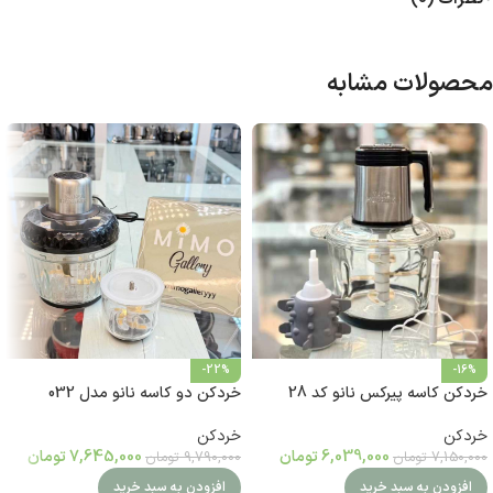
محصولات مشابه
-22%
-16%
خردکن کاسه پیرکس نانو کد 28
خردکن دو کاسه نانو مدل 032
خردکن
خردکن
6,039,000
تومان
7,645,000
تومان
7,150,000
تومان
9,790,000
تومان
افزودن به سبد خرید
افزودن به سبد خرید