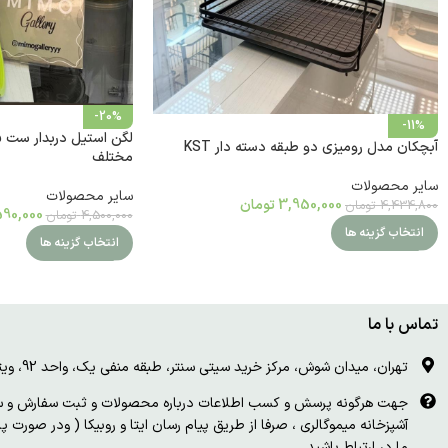
-20%
-11%
آبچکان مدل رومیزی دو طبقه دسته دار KST
مختلف
سایر محصولات
سایر محصولات
3,950,000
تومان
4,434,800
تومان
90,000
4,500,000
تومان
انتخاب گزینه ها
انتخاب گزینه ها
تماس با ما
تهران، میدان شوش، مرکز خرید سیتی سنتر، طبقه منفی یک، واحد 92، ویترین و درب چوبی سفید
جهت هرگونه پرسش و کسب اطلاعات درباره محصولات و ثبت سفارش و سای
آشپزخانه میموگالری ، صرفا از طریق پیام رسان ایتا و روبیکا ( ودر صورت 
ما در ارتباط باشید.