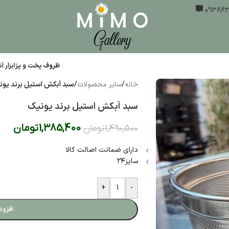
ظروف پخت و پز
ابزار 
خانه
/
سایر محصولات
/
سبد آبکش استیل برند یون
سبد آبکش استیل برند یونیک
1,385,400
تومان
1,490,500
تومان
دارای ضمانت اصالت کالا
سایز۲۴
+
-
افزود