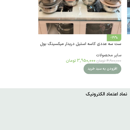
-16%
-19%
ست سه عددی کاسه استیل دربدار میکسینگ بول
سرویس آشپزخانه 19 پارچه راکلند با درب بامبو
سایر محصولات
سایر محصولات
3,950,000
تومان
000
4,900,000
تومان
25,000,000
تومان
افزودن به سبد خرید
انتخاب گزینه ها
نماد اعتماد الکترونیک