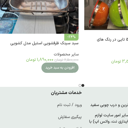
-24%
لگن استیل دربدار ست 5 تایی در رنگ های
سبد سینک ظرفشویی استیل مدل کشویی
سایر محصولات
1,890,000
تومان
2,500,000
تومان
3,5
تومان
افزودن به سبد خرید
خدمات مشتریان
ورود / ثبت نام
ر امور سایت لوازم
پیگیری سفارش
پایداری نت، واتس اپ) با