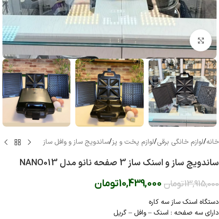
بزرگنمایی تصویر
خانه
/
لوازم خانگی برقی
/
لوازم پخت و پز
/
ساندویج ساز و وافل ساز
ساندویچ ساز و اسنک ساز 3 صفحه نانو مدل NANO013
10,439,000
تومان
13,915,000
تومان
دستگاه اسنک ساز سه کاره
دارای سه صفحه : اسنک – وافل – گریل