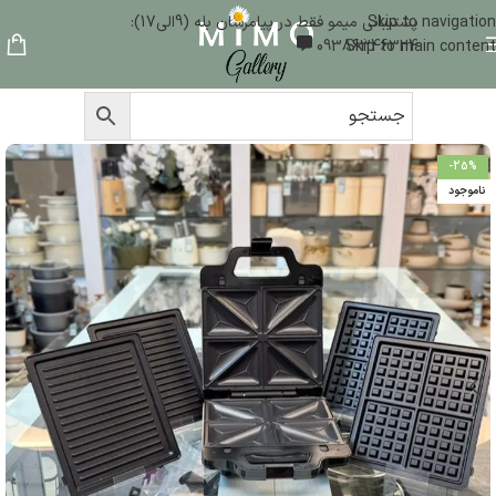
Skip to navigation
پشتیبانی میمو فقط در پیامرسان بله (9الی17):
09386346324
Skip to main content
-25%
ناموجود