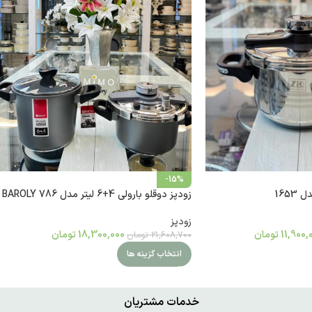
-15%
1653
زودپز دوقلو بارولی 4+6 لیتر مدل BAROLY 786
زودپز
11,900,
تومان
18,300,000
تومان
21,608,700
تومان
انتخاب گزینه ها
خدمات مشتریان