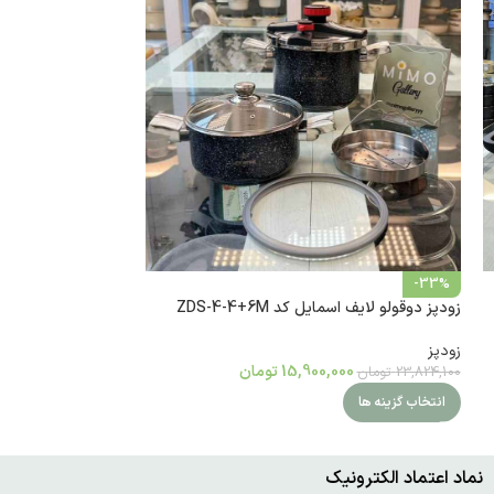
-33%
زودپز دوقولو لایف اسمایل کد ZDS-4-4+6M
زودپز
15,900,000
تومان
23,824,100
تومان
انتخاب گزینه ها
نماد اعتماد الکترونیک