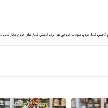
 کاهش فشار زودپز سوپاپ خروجی هوا برای کاهش فشار بزای خروج بخار قابل اس