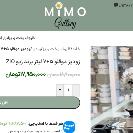
ظروف پخت و پز
ابزار 
خانه
/
ظروف پخت و پز
/
زودپز
/
زودپز دوقلو 5+7 لیتر برند زیو ZIO
زودپز دوقلو 5+7 لیتر برند زیو ZIO
17,950,000
تومان
18,900,000
تومان
+
-
افزود
هر قسط با اسنپ‌پی:
4,487,500
توما
۴ قسط ماهانه. بدون سود، چک و ضامن.