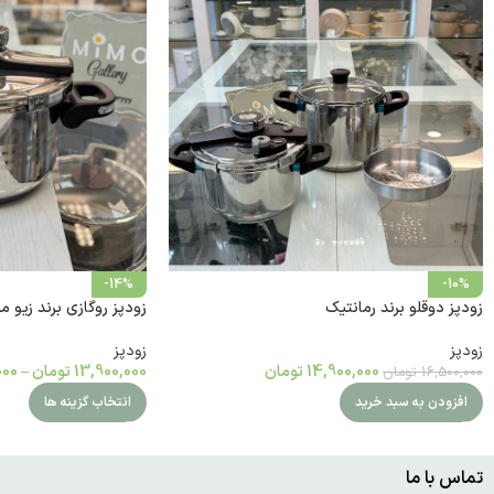
-14%
-10%
زودپز روگازی برند زیو مدل 
زودپز دوقلو برند رمانتیک
زودپز
زودپز
13,900,000
تومان
–
000
14,900,000
تومان
16,500,000
تومان
انتخاب گزینه ها
افزودن به سبد خرید
تماس با ما