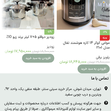
-5%
-6%
زودپز دوقلو 5+7 لیتر برند زیو ZIO
ویژه
مولتی کوکر 14 کاره هوشمند تفال
زودپز
مدل 2101
17,950,000
تومان
18,900,000
تومان
پلوپز برقی
افزودن به سبد خرید
18,645,000
تومان
19,800,000
تومان
افزودن به سبد خرید
تماس با ما
تهران، میدان شوش، مرکز خرید سیتی سنتر، طبقه منفی یک، واحد 92،
ویترین و درب چوبی سفید
جهت هرگونه پرسش و کسب اطلاعات درباره محصولات و ثبت سفارش
و سایر امور سایت لوازم آشپزخانه میموگالری ، صرفا از طریق پیام رسان