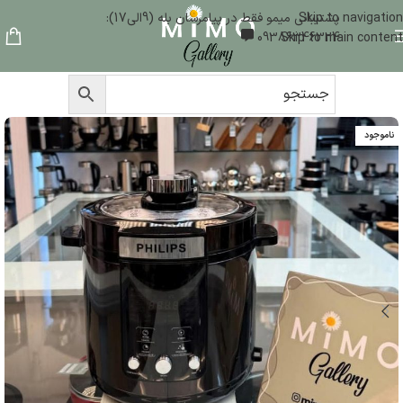
Skip to navigation
پشتیبانی میمو فقط در پیامرسان بله (9الی17):
09386346324
Skip to main content
ناموجود