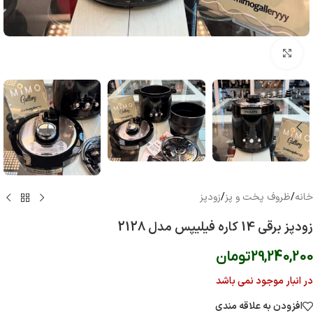
بزرگنمایی تصویر
خانه
/
ظروف پخت و پز
/
زودپز
زودپز برقی 14 کاره فیلیپس مدل 2128
29,240,200
تومان
در انبار موجود نمی باشد
افزودن به علاقه مندی