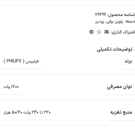
شناسه محصول:
26696
دسته:
پلوپز برقی
,
زودپز
اشتراک گذاری:
توضیحات تکمیلی
برند
فیلیپس ( PHILIPS )
توان مصرفی
1200 وات
منبع تغزیه
220 تا 240 ولت 50/60 هرتز