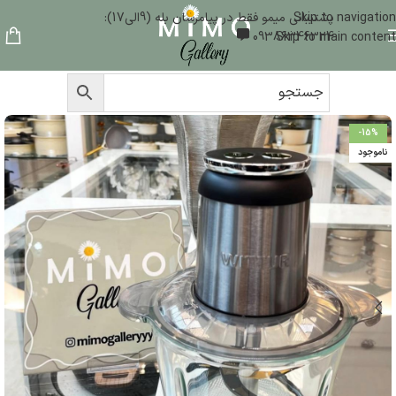
Skip to navigation
پشتیبانی میمو فقط در پیامرسان بله (9الی17):
09386346324
Skip to main content
-15%
ناموجود