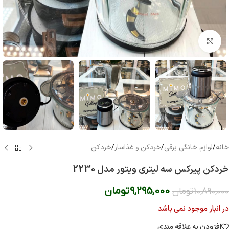
بزرگنمایی تصویر
خانه
/
لوازم خانگی برقی
/
خردکن و غذاساز
/
خردکن
خردکن پیرکس سه لیتری ویتور مدل 2230
9,295,000
تومان
10,890,000
تومان
در انبار موجود نمی باشد
افزودن به علاقه مندی