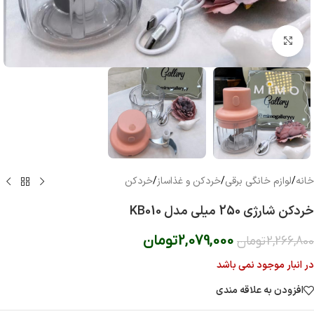
بزرگنمایی تصویر
خانه
/
لوازم خانگی برقی
/
خردکن و غذاساز
/
خردکن
خردکن شارژی 250 میلی مدل KB010
2,079,000
تومان
2,266,800
تومان
در انبار موجود نمی باشد
افزودن به علاقه مندی