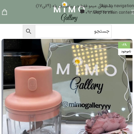
Skip to navigation
پشتیبانی میمو فقط در پیامرسان بله (9الی17):
09386346324
Skip to main content
-8%
ناموجود